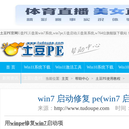
土豆PE官网
U盘PE,U盘装win7系统,win7pe,U盘启动,U盘装系统,w764位旗舰版下载站
首 页
Win11系统下载
Win11激活工具
Win10系统下载
Win
新闻资讯
土豆U盘PE
当前位置:
主页
>
帮助中心
>
土豆PE使用教程
>
win7 启动修复 pe(win7
来源：
http://www.tudoupe.com
时间：2
用
winpe
修复
win7
启动项