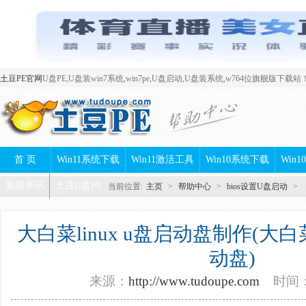
土豆PE官网
U盘PE,U盘装win7系统,win7pe,U盘启动,U盘装系统,w764位旗舰版下载站
首 页
Win11系统下载
Win11激活工具
Win10系统下载
Win
新闻资讯
土豆U盘PE
当前位置:
主页
>
帮助中心
>
bios设置U盘启动
>
大白菜linux u盘启动盘制作(大
动盘)
来源：
http://www.tudoupe.com
时间：2