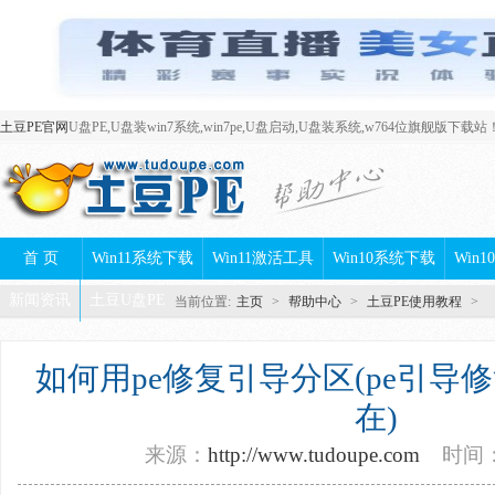
土豆PE官网
U盘PE,U盘装win7系统,win7pe,U盘启动,U盘装系统,w764位旗舰版下载站
首 页
Win11系统下载
Win11激活工具
Win10系统下载
Win
新闻资讯
土豆U盘PE
当前位置:
主页
>
帮助中心
>
土豆PE使用教程
>
如何用pe修复引导分区(pe引导
在)
来源：
http://www.tudoupe.com
时间：2