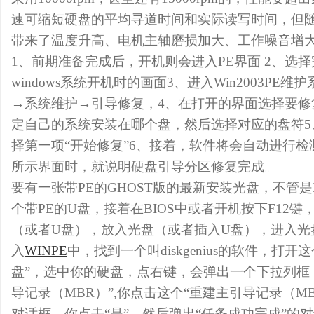
速可缩短硬盘的平均寻道时间和实际读写时间，但
带来了温度升高、电机主轴磨损加大、工作噪音增
1、前期准备完成后，开机则会进入PE界面 2、选
windows系统开机时的画面3、进入Win2003PE
→系统维护→引导修复，4、在打开的界面选择要修
定自己的系统安装在哪个盘，然后选择对应的盘符5
择第一项“开始修复”6、接着，软件将会自动进行检
所示界面时，就说明硬盘引导分区修复完成。
要有一张带PE的GHOST版的最新安装光盘，不管是
个带PE的U盘，接着在BIOS中或者开机按下F12
（或者U盘），放入光盘（或者插入U盘），进入光
入
WINPE
中，找到一个叫diskgenius的软件，打
盘”，选中你的硬盘，点右键，会弹出一个下拉列框
导记录（MBR）”,你点击这个“重建主引导记录（M
对话框，你点击“是”，然后弹出“任务成功完成”的对